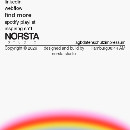
linkedin
webflow
find more
spotify playlist
inspiring sh*t
agb
datenschutz
impressum
Copyright © 2026
designed and build by
Hamburg
08:44 AM
norsta studio