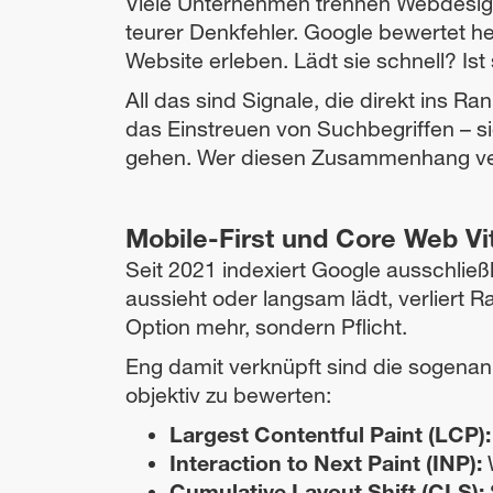
Viele Unternehmen trennen Webdesign
teurer Denkfehler. Google bewertet h
Website erleben. Lädt sie schnell? Is
All das sind Signale, die direkt ins R
das Einstreuen von Suchbegriffen – si
gehen. Wer diesen Zusammenhang vers
Mobile-First und Core Web Vi
Seit 2021 indexiert Google ausschlie
aussieht oder langsam lädt, verliert R
Option mehr, sondern Pflicht.
Eng damit verknüpft sind die sogenan
objektiv zu bewerten:
Largest Contentful Paint (LCP):
Interaction to Next Paint (INP):
W
Cumulative Layout Shift (CLS):