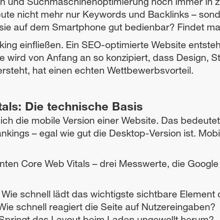
 und Suchmaschinenoptimierung noch immer in zwe
eute nicht mehr nur Keywords und Backlinks – sonde
t sie auf dem Smartphone gut bedienbar? Findet man
anking einfließen. Ein SEO-optimierte Website entst
e wird von Anfang an so konzipiert, dass Design, 
teht, hat einen echten Wettbewerbsvorteil.
tals: Die technische Basis
ßlich die mobile Version einer Website. Das bedeut
ankings – egal wie gut die Desktop-Version ist. Mob
nten Core Web Vitals – drei Messwerte, die Google
Wie schnell lädt das wichtigste sichtbare Element 
ie schnell reagiert die Seite auf Nutzereingaben?
Springt das Layout beim Laden ungewollt herum?